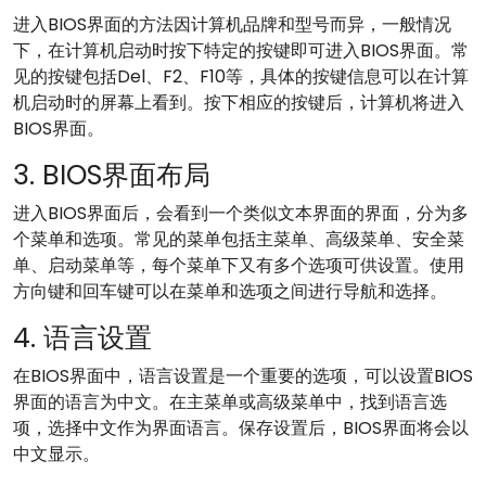
进入BIOS界面的方法因计算机品牌和型号而异，一般情况
下，在计算机启动时按下特定的按键即可进入BIOS界面。常
见的按键包括Del、F2、F10等，具体的按键信息可以在计算
机启动时的屏幕上看到。按下相应的按键后，计算机将进入
BIOS界面。
3. BIOS界面布局
进入BIOS界面后，会看到一个类似文本界面的界面，分为多
个菜单和选项。常见的菜单包括主菜单、高级菜单、安全菜
单、启动菜单等，每个菜单下又有多个选项可供设置。使用
方向键和回车键可以在菜单和选项之间进行导航和选择。
4. 语言设置
在BIOS界面中，语言设置是一个重要的选项，可以设置BIOS
界面的语言为中文。在主菜单或高级菜单中，找到语言选
项，选择中文作为界面语言。保存设置后，BIOS界面将会以
中文显示。