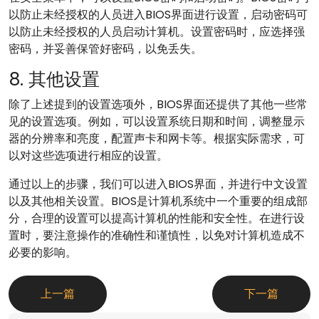
以防止未经授权的人员进入BIOS界面进行设置，启动密码可
以防止未经授权的人员启动计算机。设置密码时，应选择强
密码，并妥善保管好密码，以免丢失。
8. 其他设置
除了上述提到的设置选项外，BIOS界面还提供了其他一些常
见的设置选项。例如，可以设置系统日期和时间，调整显示
器的分辨率和亮度，配置声卡和网卡等。根据实际需求，可
以对这些选项进行相应的设置。
通过以上的步骤，我们可以进入BIOS界面，并进行中文设置
以及其他相关设置。BIOS是计算机系统中一个重要的组成部
分，合理的设置可以提高计算机的性能和安全性。在进行设
置时，要注意操作的准确性和谨慎性，以免对计算机造成不
必要的影响。
上一篇
下一篇