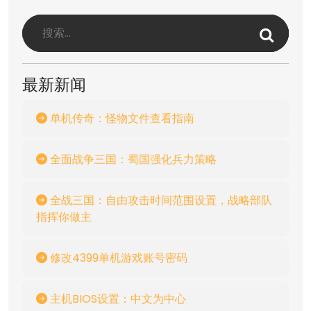
最新新闻
单机传奇：怪物文件查看指南
全面战争三国：蜀国强化兵力策略
全战三国：自由攻击时间范围设置，战略部队
指挥你做主
修改4399单机游戏账号密码
主机BIOS设置：中文为中心