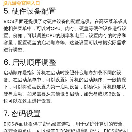
j9九游会官网入口
5. 硬件设备配置
BIOS界面还提供了对硬件设备的配置选项。在高级菜单或其
他相关菜单中，可以对CPU、内存、硬盘等硬件设备进行设
置。例如，可以调整CPU的频率和电压，设置内存的时序和
容量，配置硬盘的启动顺序等。这些设置可以根据实际需求
进行调整。
6. 启动顺序调整
启动顺序是指计算机在启动时按照什么顺序加载不同的设
备。在启动菜单中，可以设置计算机的启动顺序。一般情况
下，可以将硬盘设置为第一启动设备，以确保计算机能够从
硬盘启动。如果需要从其他设备启动，如光盘或USB设备，
也可以在这里进行设置。
7. 密码设置
BIOS界面还提供了密码设置选项，用于保护计算机的安全。
在安全菜单中，可以设置BIOS密码和启动密码。BIOS密码可